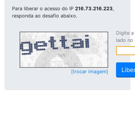
Para liberar o acesso
do IP
216.73.216.223
,
responda ao desafio abaixo.
Digite 
lado no
[trocar imagem]