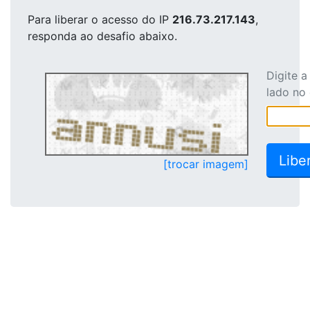
Para liberar o acesso
do IP
216.73.217.143
,
responda ao desafio abaixo.
Digite 
lado no
[trocar imagem]