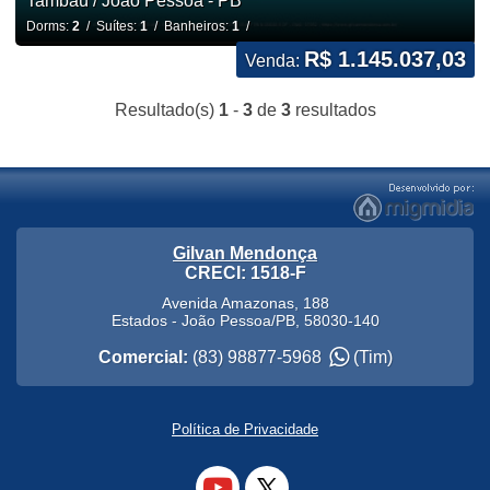
Tambaú / João Pessoa - PB
Dorms:
2
/ Suítes:
1
/ Banheiros:
1
/
R$ 1.145.037,03
Venda:
Resultado(s)
1
-
3
de
3
resultados
Gilvan Mendonça
CRECI: 1518-F
Avenida Amazonas, 188
Estados
-
João Pessoa
/
PB
,
58030-140
Comercial:
(83) 98877-5968
(Tim)
Política de Privacidade