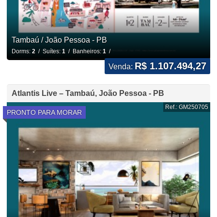
Tambaú / João Pessoa - PB
Dorms:
2
/ Suítes:
1
/ Banheiros:
1
/
R$ 1.107.494,27
Venda:
Atlantis Live – Tambaú, João Pessoa - PB
Ref.: GM250705
PRONTO PARA MORAR