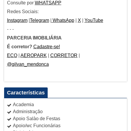
Consulte por
WHATSAPP
Redes Sociais:
Instagram
|
Telegram
|
WhatsApp
|
X
|
YouTube
- - -
PARCERIA IMOBILIÁRIA
É corretor?
Cadastre-se!
ECO
|
AEROPARK
|
CORRETOR
|
@gilvan_mendonca
Características
Academia
Administração
Apoio Salào de Festas
Apoio/wc Funcionárias