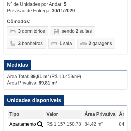
Nº de Unidades por Andar:
5
Previsão de Entrega:
30/11/2029
Cômodos:
3
dormitórios
sendo
2
suítes
3
banheiros
1
sala
2
garagens
Medidas
Área Total:
89,81 m²
(R$ 13.459/m²)
Área Privativa:
89,81 m²
Unidades disponíveis
Tipo
Valor
Área Privativa
Área 
Apartamento
R$ 1.157.150,78
84,42 m²
84,42