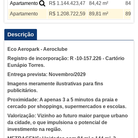
Apartamento
R$ 1.144.423,47
84,42 m²
84,42
Apartamento
R$ 1.208.722,59
89,81 m²
89,81
Descrição
Eco Aeropark - Aeroclube
Registro de incorporação: R -10-157.226 - Cartório
Eunápio Torres.
Entrega prevista: Novembro/2029
Imagens meramente ilustrativas para fins
publicitários.
Proximidade: A apenas 3 a 5 minutos da praia e
cercado por shoppings, supermercados e escolas.
Valorização: Vizinho ao futuro maior parque urbano
da cidade, o que impulsiona o potencial de
investimento na região.