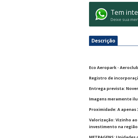
Tem inte
Deixe sua men
Descrição
Eco Aeropark - Aeroclu
Registro de incorporação
Entrega prevista: Nove
Imagens meramente ilust
Proximidade: A apenas 
Valorização: Vizinho a
investimento na região
METRAGENS: Unidades co