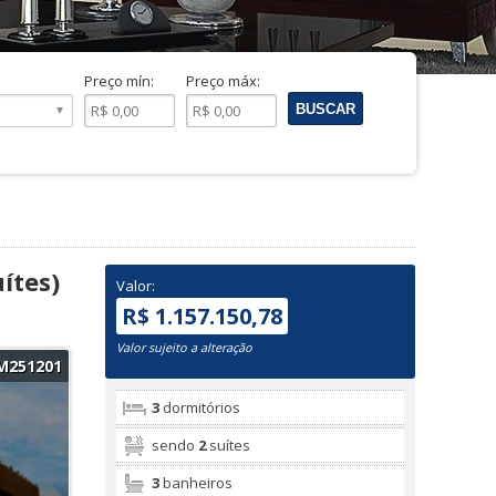
Preço mín:
Preço máx:
ítes)
Valor:
R$ 1.157.150,78
Valor sujeito a alteração
M251201
3
dormitórios
sendo
2
suítes
3
banheiros