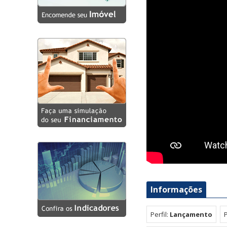
Eco Pulse - Miramar (6)
Edifício Parque Suassuna
(6)
Elo 360 - Miramar (3)
Elo Gold Residence -
Aeroclube (6)
Greenpark Flat Bessa (5)
Holanda Gold Flats (11)
Mansões Heron Marinho
(1)
Mansões Wellington
Barreto (1)
Moss - Cabo Branco (8)
Nai - Cabo Branco (7)
Informações
Residencial Rio Tucumã -
Manaíra (2)
Perfil:
Lançamento
Residencial Vivir Maria