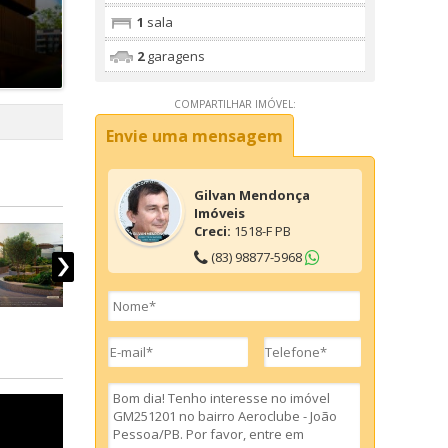
1
sala
2
garagens
COMPARTILHAR IMÓVEL:
Envie uma mensagem
Gilvan Mendonça
Imóveis
Creci:
1518-F PB
(83) 98877-5968