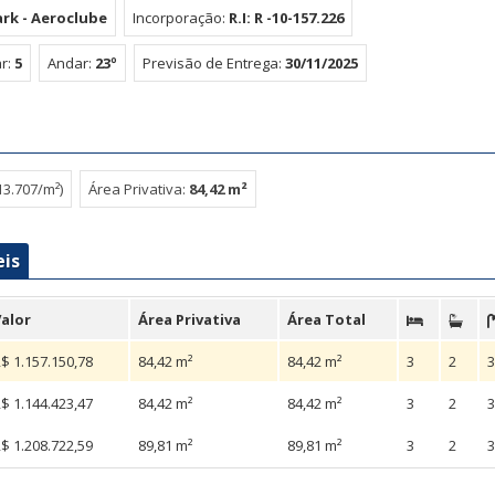
rk - Aeroclube
Incorporação:
R.I: R -10-157.226
r:
5
Andar:
23º
Previsão de Entrega:
30/11/2025
13.707/m²)
Área Privativa:
84,42 m²
eis
alor
Área Privativa
Área Total
$ 1.157.150,78
84,42 m²
84,42 m²
3
2
3
$ 1.144.423,47
84,42 m²
84,42 m²
3
2
3
$ 1.208.722,59
89,81 m²
89,81 m²
3
2
3