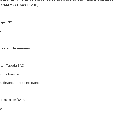
 144 m2 (Tipos 05 e 05)
ipo: 32
4
rretor de imóveis.
to - Tabela SAC
s dos bancos.
u financiamento no Banco.
TOR DE IMÓVEIS
052