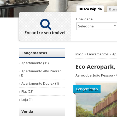
Busca Rápida
Busc
Finalidade:
Encontre seu imóvel
Lançamentos
Início
»
Lançamentos
»
Ap
Apartamento (31)
Eco Aeropark,
Apartamento Alto Padrão
(1)
Aeroclube
,
João Pessoa
-
Apartamento Duplex (1)
Lançamento
Flat (23)
Loja (1)
Venda