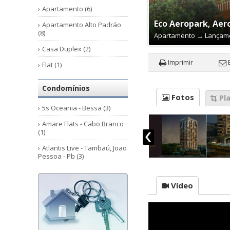
Apartamento (6)
Eco Aeropark, Aer
Apartamento Alto Padrão
(8)
Apartamento
→
Lançam
Casa Duplex (2)
Imprimir
Flat (1)
Condomínios
Fotos
Pla
5s Oceania - Bessa (3)
Amare Flats - Cabo Branco
(1)
Atlantis Live - Tambaú, Joao
Pessoa - Pb (3)
Botanic - Cabo Branco, João
Pessoa - Pb (5)
Vídeo
Breeze Fck Residence (2)
Eco Aeropark - Aeroclube
(3)