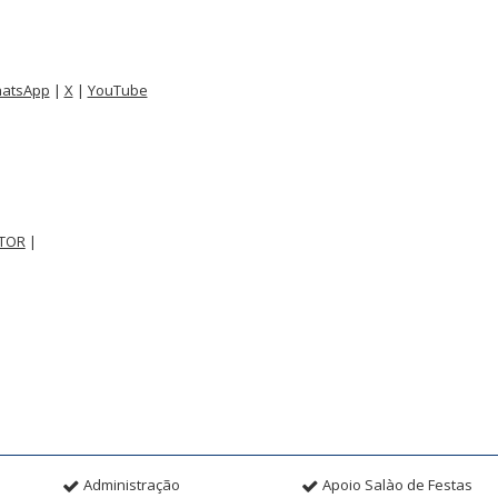
atsApp
|
X
|
YouTube
TOR
|
Administração
Apoio Salào de Festas