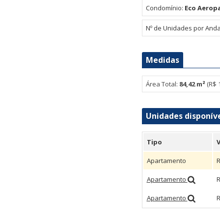
Renata - Aeroclube (1)
Condomínio:
Eco Aeropa
Nº de Unidades por Anda
Medidas
Área Total:
84,42 m²
(R$ 
Unidades disponív
Tipo
V
Apartamento
R
Apartamento
R
Apartamento
R