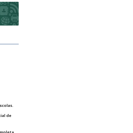
scolas.
ial de
ompleta