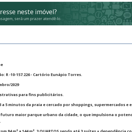
resse neste imóvel?
sagem, será um prazer atendê-lo.
be
: R -10-157.226 - Cartório Eunápio Torres.
mbro/2029
rativas para fins publicitários.
3 a 5 minutos da praia e cercado por shoppings, supermercados e e
o futuro maior parque urbano da cidade, o que impulsiona o potenc
.
m 84 m² a 144 m², 3 QUARTOS sendo até 3 suítes + dependência c