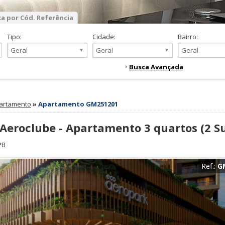
a por Cód. Referência
Tipo:
Cidade:
Bairro:
Busca Avançada
artamento
»
Apartamento GM251201
 Aeroclube - Apartamento 3 quartos (2 Su
PB
Ref.:
G