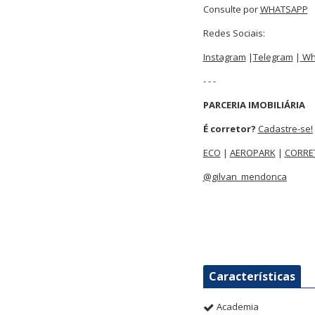
Consulte por
WHATSAPP
Redes Sociais:
Instagram
|
Telegram
|
Wh
- - -
PARCERIA IMOBILIÁRIA
É corretor?
Cadastre-se!
ECO
|
AEROPARK
|
CORRE
@gilvan_mendonca
Características
Academia