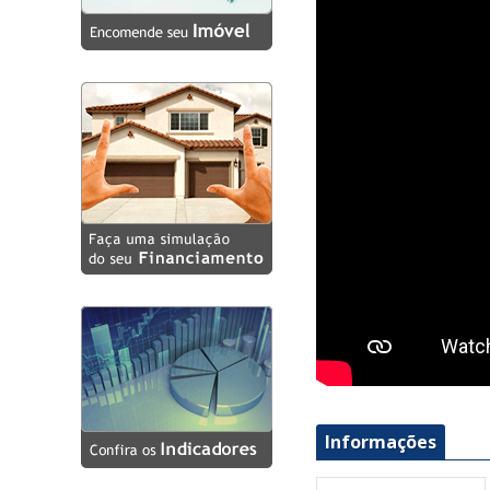
Eco Pulse - Miramar (6)
Edifício Parque Suassuna
(6)
Elo 360 - Miramar (3)
Elo Gold Residence -
Aeroclube (6)
Greenpark Flat Bessa (5)
Holanda Gold Flats (11)
Mansões Heron Marinho
(1)
Mansões Wellington
Barreto (1)
Moss - Cabo Branco (8)
Nai - Cabo Branco (7)
Residencial Rio Tucumã -
Informações
Manaíra (2)
Residencial Vivir Maria