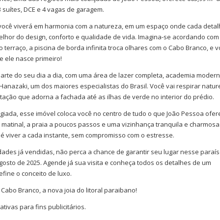
 3 suítes, DCE e 4 vagas de garagem.
, você viverá em harmonia com a natureza, em um espaço onde cada detalh
elhor do design, conforto e qualidade de vida. Imagina-se acordando com
o terraço, a piscina de borda infinita troca olhares com o Cabo Branco, e 
e ele nasce primeiro!
arte do seu dia a dia, com uma área de lazer completa, academia modern
anazaki, um dos maiores especialistas do Brasil. Você vai respirar natur
ação que adorna a fachada até as ilhas de verde no interior do prédio.
egiada, esse imóvel coloca você no centro de tudo o que João Pessoa ofer
 matinal, a praia a poucos passos e uma vizinhança tranquila e charmosa.
é viver a cada instante, sem compromisso com o estresse.
des já vendidas, não perca a chance de garantir seu lugar nesse paraís
osto de 2025. Agende já sua visita e conheça todos os detalhes de um
ine o conceito de luxo.
 Cabo Branco, a nova joia do litoral paraibano!
ivas para fins publicitários.