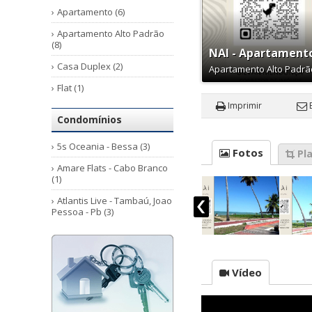
Apartamento (6)
Apartamento Alto Padrão
(8)
NAI - Apartamento
Casa Duplex (2)
Apartamento Alto Padr
Flat (1)
Imprimir
Condomínios
5s Oceania - Bessa (3)
Fotos
Pla
Amare Flats - Cabo Branco
(1)
Atlantis Live - Tambaú, Joao
Pessoa - Pb (3)
Botanic - Cabo Branco, João
Pessoa - Pb (5)
Breeze Fck Residence (2)
Vídeo
Eco Aeropark - Aeroclube
(3)