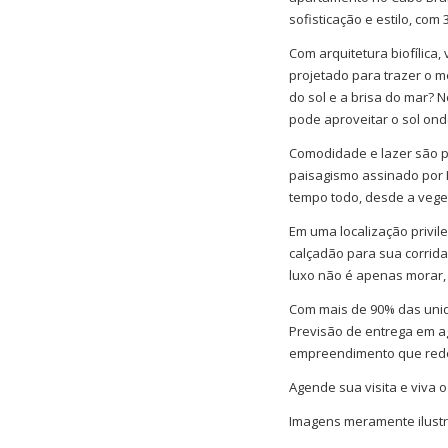
sofisticação e estilo, com
Com arquitetura biofílica
projetado para trazer o m
do sol e a brisa do mar? N
pode aproveitar o sol ond
Comodidade e lazer são p
paisagismo assinado por H
tempo todo, desde a veget
Em uma localização privil
calçadão para sua corrida
luxo não é apenas morar, 
Com mais de 90% das unida
Previsão de entrega em ag
empreendimento que redef
Agende sua visita e viva o
Imagens meramente ilustrat