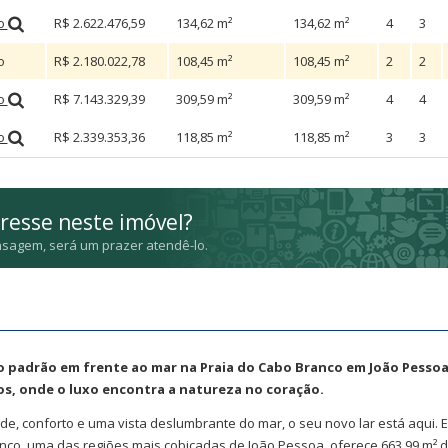
ão
R$ 2.622.476,59
134,62 m²
134,62 m²
4
3
o
R$ 2.180.022,78
108,45 m²
108,45 m²
2
2
ão
R$ 7.143.329,39
309,59 m²
309,59 m²
4
4
ão
R$ 2.339.353,36
118,85 m²
118,85 m²
3
3
resse neste imóvel?
sagem, será um prazer atendê-lo.
o padrão em frente ao mar na Praia do Cabo Branco em João Pessoa,
os, onde o luxo encontra a natureza no coração.
de, conforto e uma vista deslumbrante do mar, o seu novo lar está aqui. E
co, uma das regiões mais cobiçadas de João Pessoa, oferece 663,99 m² 