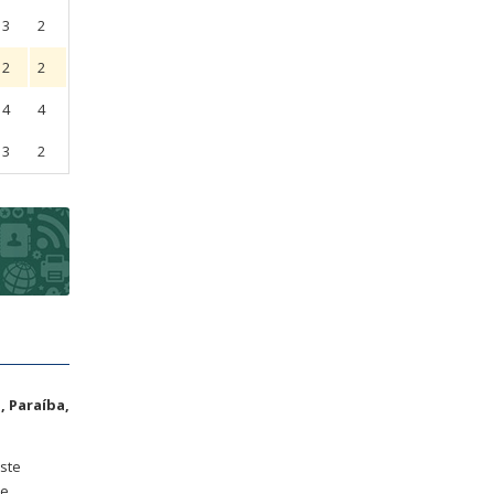
3
2
2
2
4
4
3
2
 Paraíba,
ste
de