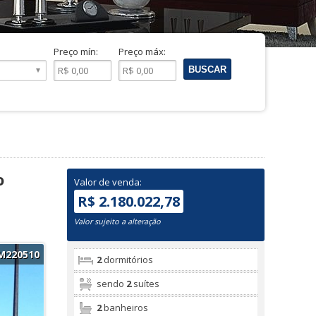
Preço mín:
Preço máx:
o
Valor de venda:
R$ 2.180.022,78
Valor sujeito a alteração
M220510
2
dormitórios
sendo
2
suítes
2
banheiros