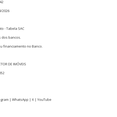
742
8/2026
to - Tabela SAC
s dos bancos.
u financiamento no Banco.
TOR DE IMÓVEIS
052
egram
|
WhatsApp
|
X
|
YouTube