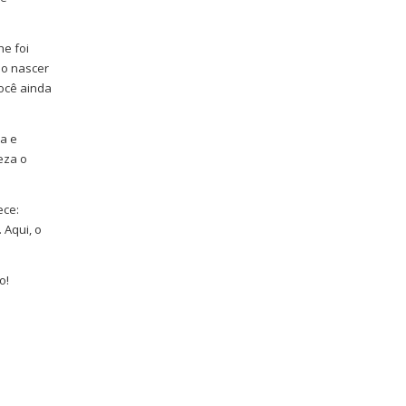
e foi
 o nascer
você ainda
a e
eza o
ece:
 Aqui, o
o!