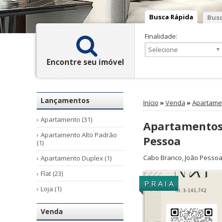
Busca Rápida
Busc
Finalidade:
Encontre seu imóvel
Lançamentos
Início
»
Venda
»
Apartamen
Apartamento (31)
Apartamentos 
Apartamento Alto Padrão
Pessoa
(1)
Cabo Branco
,
João Pesso
Apartamento Duplex (1)
Flat (23)
P R A I A
Loja (1)
Venda