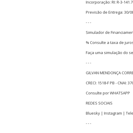
Incorporação: RI: R-3-141.
Previsão de Entrega: 30/0
- - -
Simulador de Financiamen
% Consulte a taxa de juro
Faça uma simulação do se
- - -
GILVAN MENDONÇA CORRE
CRECI: 1518-F PB - CNAI: 37
Consulte por
WHATSAPP
REDES SOCIAIS
Bluesky
|
Instagram
|
Tel
- - -