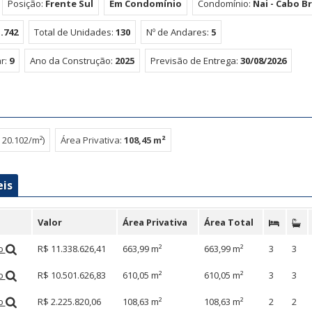
Posição:
Frente Sul
Em Condomínio
Condomínio:
Nai - Cabo B
1.742
Total de Unidades:
130
Nº de Andares:
5
r:
9
Ano da Construção:
2025
Previsão de Entrega:
30/08/2026
 20.102/m²)
Área Privativa:
108,45 m²
eis
Valor
Área Privativa
Área Total
ão
R$ 11.338.626,41
663,99 m²
663,99 m²
3
3
ão
R$ 10.501.626,83
610,05 m²
610,05 m²
3
3
ão
R$ 2.225.820,06
108,63 m²
108,63 m²
2
2