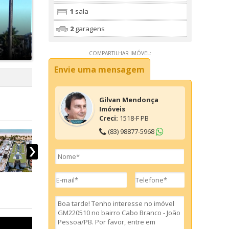
1
sala
2
garagens
COMPARTILHAR IMÓVEL:
Envie uma mensagem
Gilvan Mendonça
Imóveis
Creci:
1518-F PB
(83) 98877-5968