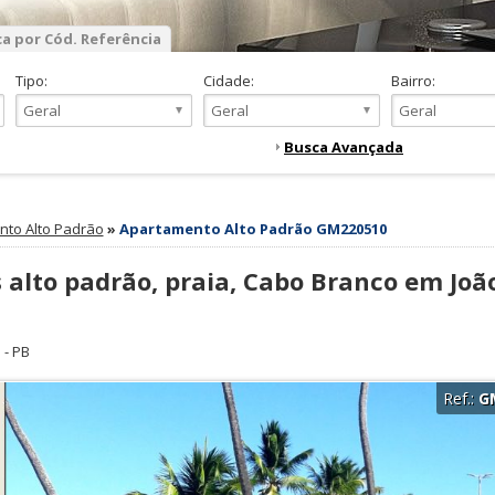
a por Cód. Referência
Tipo:
Cidade:
Bairro:
Busca Avançada
to Alto Padrão
»
Apartamento Alto Padrão GM220510
alto padrão, praia, Cabo Branco em Joã
a
-
PB
Ref.:
G