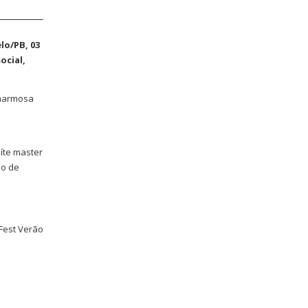
lo/PB, 03
ocial,
charmosa
uíte master
ão de
Fest Verão