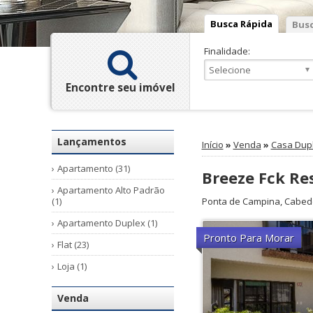
Busca Rápida
Busc
Finalidade:
Encontre seu imóvel
Lançamentos
Início
»
Venda
»
Casa Dup
Apartamento (31)
Breeze Fck Re
Apartamento Alto Padrão
(1)
Ponta de Campina
,
Cabed
Apartamento Duplex (1)
Pronto Para Morar
Flat (23)
Loja (1)
Venda