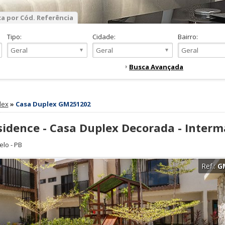
a por Cód. Referência
Tipo:
Cidade:
Bairro:
Busca Avançada
lex
»
Casa Duplex GM251202
sidence - Casa Duplex Decorada - Interm
elo
-
PB
Ref.:
G