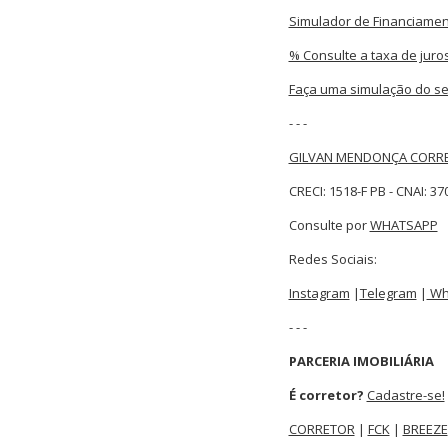
Simulador de Financiamen
% Consulte a taxa de juro
Faça uma simulação do se
- - -
GILVAN MENDONÇA CORRE
CRECI: 1518-F PB - CNAI: 37
Consulte por
WHATSAPP
Redes Sociais:
Instagram
|
Telegram
|
Wh
- - -
PARCERIA IMOBILIÁRIA
É corretor?
Cadastre-se!
CORRETOR
|
FCK
|
BREEZE