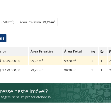
13.588/m²)
Área Privativa:
99,28 m²
eis
alor
Área Privativa
Área Total
$ 1.349.000,00
99,28 m²
99,28 m²
3
1
2
$ 1.199.000,00
99,28 m²
99,28 m²
3
1
2
resse neste imóvel?
sagem, será um prazer atendê-lo.