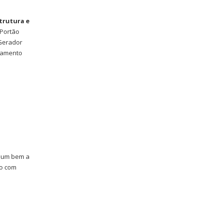
trutura e
 Portão
 Gerador
onamento
e um bem a
do com