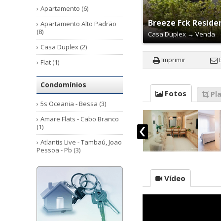
Apartamento (6)
Breeze Fck Reside
Apartamento Alto Padrão
(8)
Casa Duplex
→
Venda
Casa Duplex (2)
Imprimir
Flat (1)
Condomínios
Fotos
Pla
5s Oceania - Bessa (3)
Amare Flats - Cabo Branco
(1)
Atlantis Live - Tambaú, Joao
Pessoa - Pb (3)
Botanic - Cabo Branco, João
Pessoa - Pb (5)
Vídeo
Breeze Fck Residence (2)
Eco Aeropark - Aeroclube
(3)