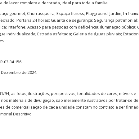
 de lazer completa e decorada, ideal para toda a família:
paço gourmet; Churrasqueira; Espaço fitness; Playground; Jardim;
Infraes
echado; Portaria 24 horas; Guarita de segurança; Segurança patrimonial;
nica; Interfone; Acesso para pessoas com deficiência; Iluminação pública;
ua individualizada; Estrada asfaltada; Galeria de águas pluviais; Estaci
tes
 R-03-34.156
: Dezembro de 2024.
91/94, as fotos, ilustrações, perspectivas, tonalidades de cores, móveis e
 nos materiais de divulgação, são meramente ilustrativos por tratar-se d
ões de comercialização de cada unidade constam no contrato a ser firma
orial Descritivo.