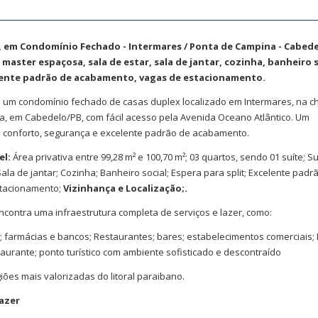
 em Condomínio Fechado - Intermares / Ponta de Campina - Cabede
master espaçosa, sala de estar, sala de jantar, cozinha, banheiro s
elente padrão de acabamento, vagas de estacionamento.
 um condomínio fechado de casas duplex localizado em Intermares, na 
a, em Cabedelo/PB, com fácil acesso pela Avenida Oceano Atlântico. Um
conforto, segurança e excelente padrão de acabamento.
el:
Área privativa entre 99,28 m² e 100,70 m²; 03 quartos, sendo 01 suíte; S
ala de jantar; Cozinha; Banheiro social; Espera para split; Excelente padr
tacionamento;
Vizinhança e Localização;.
contra uma infraestrutura completa de serviços e lazer, como:
 farmácias e bancos; Restaurantes; bares; estabelecimentos comerciais; 
taurante; ponto turístico com ambiente sofisticado e descontraído
ões mais valorizadas do litoral paraibano.
azer