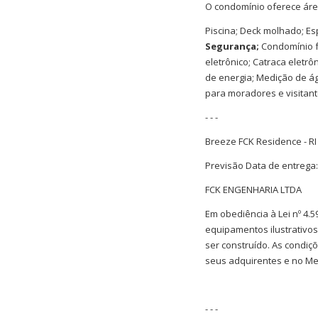
O condomínio oferece área
Piscina; Deck molhado; Es
Segurança;
Condomínio f
eletrônico; Catraca eletrô
de energia; Medição de ág
para moradores e visitan
- - -
Breeze FCK Residence - RI
Previsão Data de entrega
FCK ENGENHARIA LTDA
Em obediência à Lei nº 4.5
equipamentos ilustrativos
ser construído. As condiç
seus adquirentes e no Mem
- - -