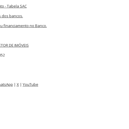
to - Tabela SAC
s dos bancos.
u financiamento no Banco.
TOR DE IMÓVEIS
052
atsApp
|
X
|
YouTube