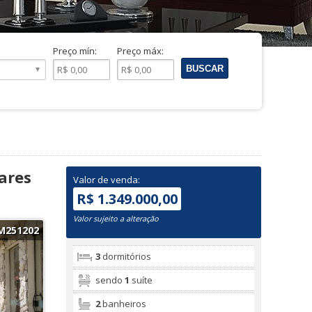
Preço mín:
Preço máx:
ares
Valor de venda:
R$ 1.349.000,00
Valor sujeito a alteração
M251202
3
dormitórios
sendo
1
suíte
2
banheiros