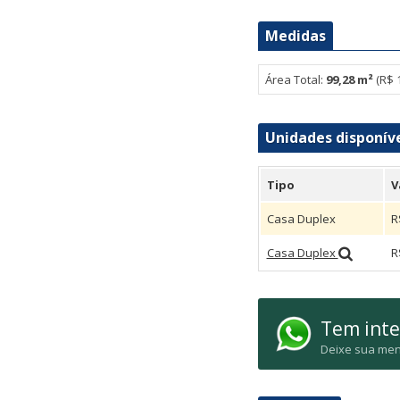
Renata - Aeroclube (1)
Medidas
Área Total:
99,28 m²
(R$ 
Unidades disponív
Tipo
V
Casa Duplex
R
Casa Duplex
R
Tem inte
Deixe sua men