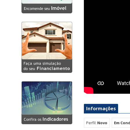
Eco Pulse - Miramar (6)
Edifício Parque Suassuna
(6)
Elo 360 - Miramar (3)
Elo Gold Residence -
Aeroclube (6)
Greenpark Flat Bessa (5)
Holanda Gold Flats (11)
Mansões Heron Marinho
(1)
Mansões Wellington
Barreto (1)
Moss - Cabo Branco (8)
Nai - Cabo Branco (7)
Informações
Residencial Rio Tucumã -
Manaíra (2)
Perfil:
Novo
Em Con
Residencial Vivir Maria