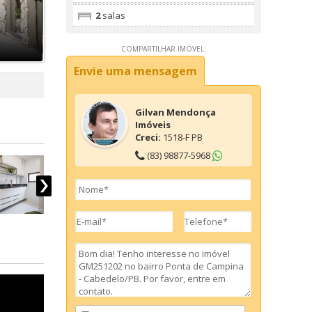
2
salas
COMPARTILHAR IMÓVEL:
Envie uma mensagem
Gilvan Mendonça
Imóveis
Creci:
1518-F PB
(83) 98877-5968